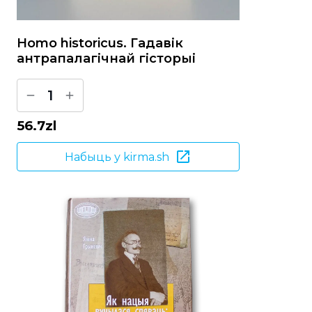
Homo historicus. Гадавік
антрапалагічнай гісторыі
1
56.7
zl
Набыць у kirma.sh