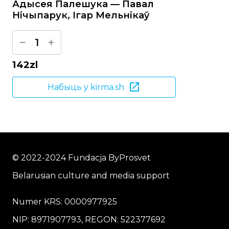
Адысея Палешука — Павал
Нічыпарук, Ігар Мельнікаў
1
142
zl
Набыць у kirma.sh
© 2022-2024 Fundacja ByProsvet
Belarusian culture and media support
Numer KRS: 0000977925
NIP: 8971907793, REGON: 522377692