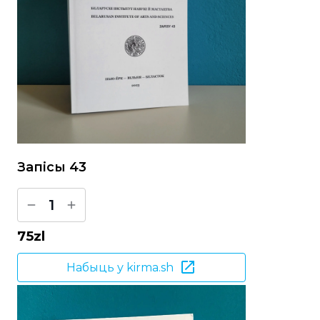
Запісы 43
1
75
zl
Набыць у kirma.sh