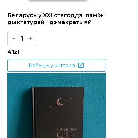
Беларусь у XXI стагоддзі паміж
дыктатурай і дэмакратыяй
1
41
zl
Набыць у kirma.sh