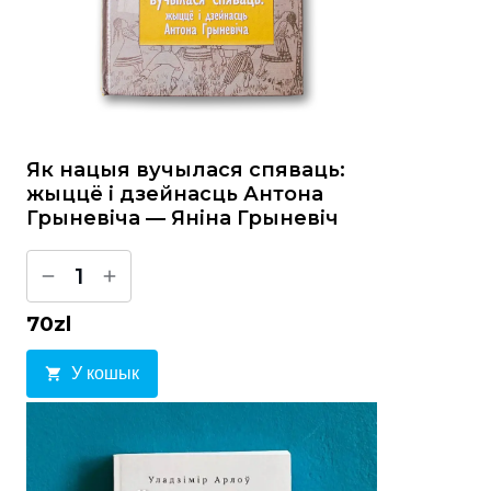
Як нацыя вучылася спяваць:
жыццё і дзейнасць Антона
Грыневіча — Яніна Грыневіч
1
70
zl
У кошык