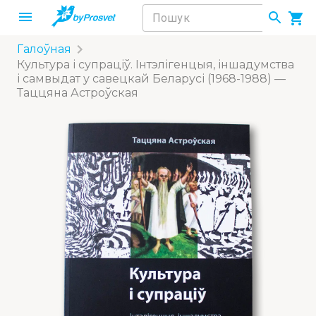
Галоўная
Культура і супраціў. Інтэлігенцыя, іншадумства
і самвыдат у савецкай Беларусі (1968-1988) —
Таццяна Астроўская