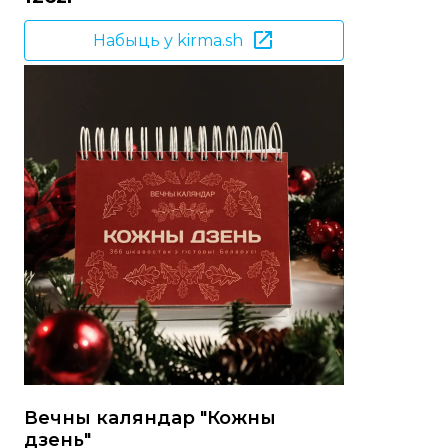
Набыць у kirma.sh
Вечны каляндар "Кожны
дзень"