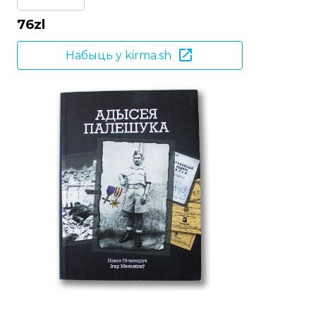
76
zl
Набыць у kirma.sh