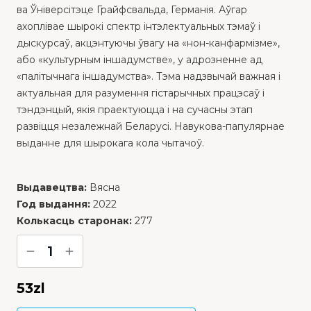
ва Ўніверсітэце Грайфсвальда, Германія. Аўгар
ахоплівае шырокі спектр інтэлектуальных тэмаў і
дыскурсаў, акцэнтуючы ўвагу на «нон-канфармізме»,
або «культурным іншадумстве», у адрозненне ад
«палітычнага іншадумства». Тэма надзвычай важная і
актуальная для разумення гістарычных працэсаў і
тэндэнцый, якія праектуюцца і на сучасны этап
развіцця незалежнай Беларусі. Навукова-папулярнае
выданне для шырокага кола чытачоў.
Выдавецтва:
Вясна
Год выдання:
2022
Колькасць с
таронак:
277
1
53
zl