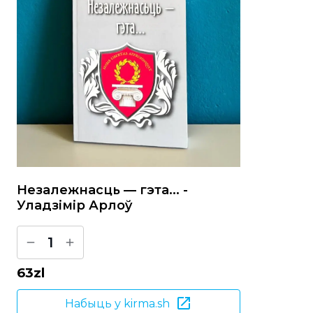
Незалежнасць — гэта... -
Уладзімір Арлоў
1
63
zl
Набыць у kirma.sh