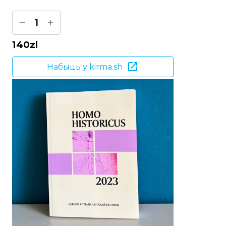
1
140
zl
Набыць у kirma.sh