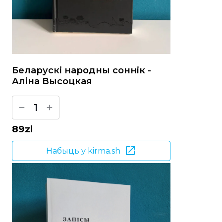
Беларускі народны соннік -
Аліна Высоцкая
1
89
zl
Набыць у kirma.sh