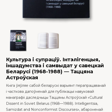
Культура і супраціў. Інтэлігенцыя,
іншадумства і самвыдат у савецкай
Беларусі (1968-1988) — Таццяна
Астроўская
Кніга ўяўляе сабой беларускі варыянт перапрацаванай
і часткова дапоўненай для публікацыі навуковай
манаграфіі даследчыцы Таццяны Астроўскай «Cultural
Dissent in Soviet Belarus (1968—1988). Intelligentsia,
Samizdat and Nonconformist Discourses», абароненай