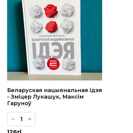
Беларуская нацыянальная ідэя
- Зміцер Лукашук, Максім
Гаруноў
1
126
zl