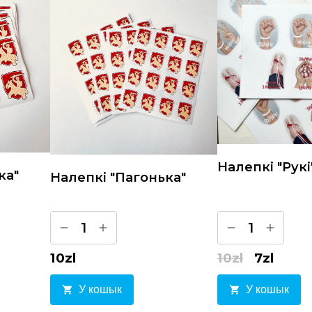
Налепкі "Pукі
ка"
Налепкі "Пагонька"
1
1
10
zl
10
zl
7
zl
У кошык
У кошык