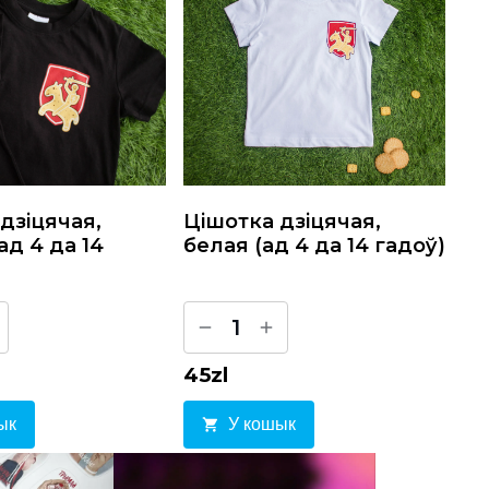
дзiцячая,
Цiшотка дзiцячая,
ад 4 да 14
белая (ад 4 да 14 гадоў)
1
45
zl
ык
У кошык