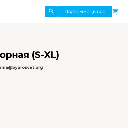
Падтрымаць нас
орная (S-XL)
rama@byprosvet.org