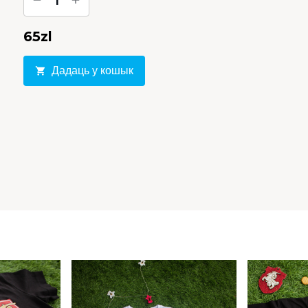
1
65
zl
Дадаць у кошык