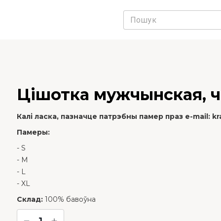
Цiшотка мужчынская, ч
Калі ласка, пазначце патрэбны памер праз e-mail:
k
Памеры:
- S
- M
- L
- XL
Склад:
100% баво
ўна