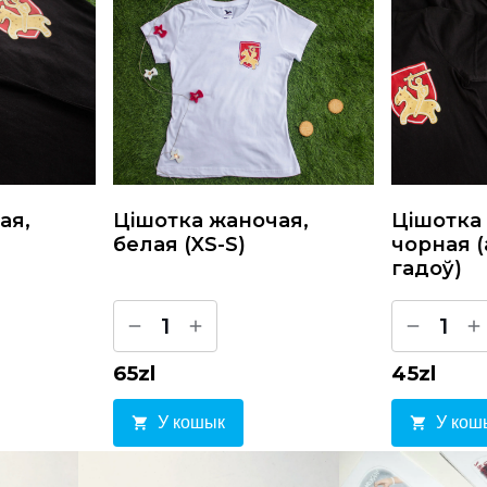
ая,
Цiшотка жаночая,
Цiшотка 
белая (XS-S)
чорная (
гадоў)
1
1
65
zl
45
zl
У кошык
У кош