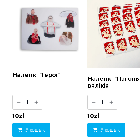
Налепкі "Героі"
Налепкі "Пагонь
вялiкiя
1
1
10
zl
10
zl
У кошык
У кошык