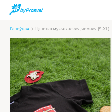
Галоўная
Цiшотка мужчынская, чорная (S-XL)