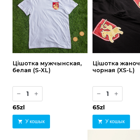
Цiшотка мужчынская,
Цiшотка жаноч
белая (S-XL)
чорная (XS-L)
1
1
65
zl
65
zl
У кошык
У кошык