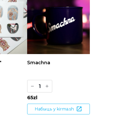
"
Smachna
1
65
zl
Набыць у kirma.sh